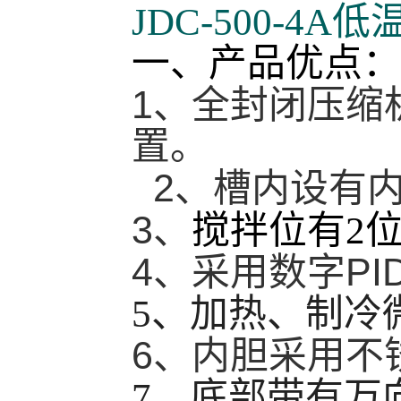
JDC-500-4
一、产品优点：
1
、全封闭压缩
置。
2
、槽内设有
3
、
搅拌位有
2
4
PI
、采用数字
5
、加热、制冷
6
、内胆采用不
7
、底部带有万